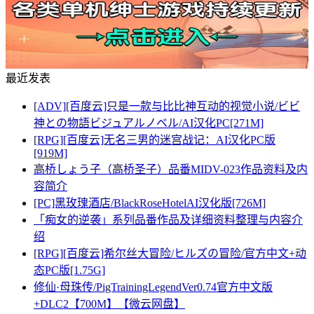
最近发表
[ADV][百度云]只是一款与比比神互动的视觉小说/ビビ
神との物語ビジュアルノベル/AI汉化PC[271M]
[RPG][百度云]无名三男的迷宫战记：AI汉化PC版
[919M]
高桥しょう子（高桥圣子）品番MIDV-023作品资料及内
容简介
[PC]黑玫瑰酒店/BlackRoseHotelAI汉化版[726M]
「痴女的逆袭」系列品番作品及详细资料整理与内容介
绍
[RPG][百度云]希尔丝大冒险/ヒルズの冒险/官方中文+动
态PC版[1.75G]
修仙·母珠传/PigTrainingLegendVer0.74官方中文版
+DLC2【700M】【微云网盘】