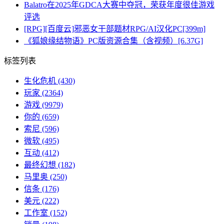
Balatro在2025年GDCA大赛中夺冠，荣获年度很佳游戏
评选
[RPG][百度云]邪恶女干部题材RPG/AI汉化PC[399m]
《狐娘缘结物语》PC版资源合集（含视频）[6.37G]
标签列表
生化危机
(430)
玩家
(2364)
游戏
(9979)
你的
(659)
索尼
(596)
微软
(495)
互动
(412)
最终幻想
(182)
马里奥
(250)
信条
(176)
美元
(222)
工作室
(152)