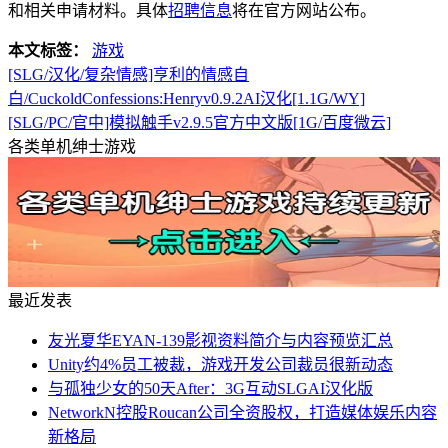
和相关申请材料。具体
招聘信息
将在官方网站公布。
本文标签：
游戏
[SLG/汉化/复杂情感]亨利的情感自
白/CuckoldConfessions:Henryv0.9.2AI汉化[1.1G/WY]
[SLG/PC/官中]模拟触手v2.9.5官方中文版[1G/百度微云]
各类单机绅士游戏
最近发表
友光夏华EYAN-139影视资料简介与内容预览汇总
Unity约4%员工被裁，游戏开发公司裁员很新动态
与孤独少女的50天After：3G互动SLGAI汉化版
NetworkN控股Roucan公司全资股权，打造媒体娱乐内容
新格局