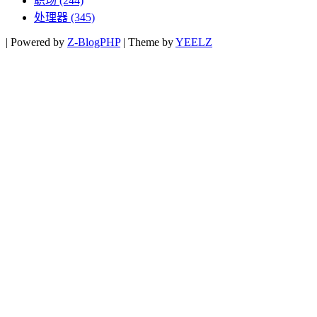
职场
(244)
处理器
(345)
|
Powered by
Z-BlogPHP
|
Theme by
YEELZ