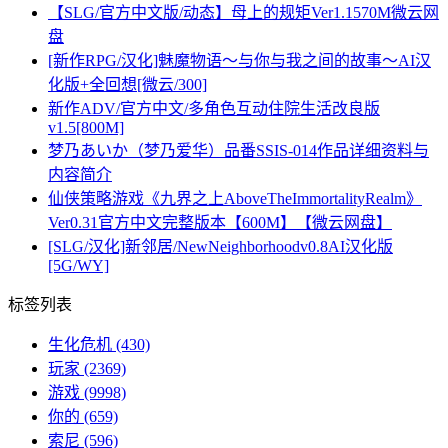
【SLG/官方中文版/动态】母上的规矩Ver1.1570M微云网
盘
[新作RPG/汉化]魅魔物语～与你与我之间的故事～AI汉
化版+全回想[微云/300]
新作ADV/官方中文/多角色互动住院生活改良版
v1.5[800M]
梦乃あいか（梦乃爱华）品番SSIS-014作品详细资料与
内容简介
仙侠策略游戏《九界之上AboveTheImmortalityRealm》
Ver0.31官方中文完整版本【600M】【微云网盘】
[SLG/汉化]新邻居/NewNeighborhoodv0.8AI汉化版
[5G/WY]
标签列表
生化危机
(430)
玩家
(2369)
游戏
(9998)
你的
(659)
索尼
(596)