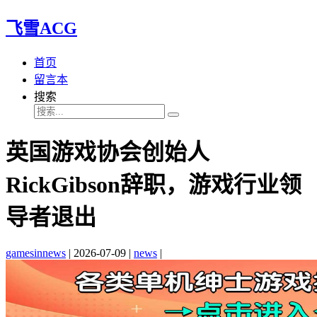
飞雪ACG
首页
留言本
搜索
英国游戏协会创始人
RickGibson辞职，游戏行业领
导者退出
gamesinnews
|
2026-07-09
|
news
|