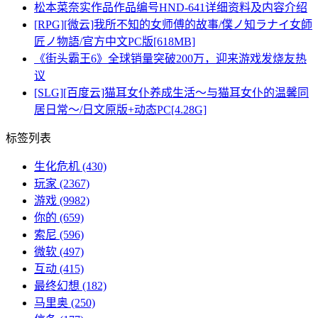
松本菜奈实作品作品编号HND-641详细资料及内容介绍
[RPG][微云]我所不知的女师傅的故事/僕ノ知ラナイ女師
匠ノ物語/官方中文PC版[618MB]
《街头霸王6》全球销量突破200万，迎来游戏发烧友热
议
[SLG][百度云]猫耳女仆养成生活～与猫耳女仆的温馨同
居日常～/日文原版+动态PC[4.28G]
标签列表
生化危机
(430)
玩家
(2367)
游戏
(9982)
你的
(659)
索尼
(596)
微软
(497)
互动
(415)
最终幻想
(182)
马里奥
(250)