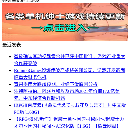
各类单机绅士游戏
最近发表
微软确认其动视暴雪合并已获中国批准，游戏产业重大
合作获突破
RonimoGames倾爆传破产或将关闭公司，游戏开发商面
临重大财务危机
育碧季度大跌超预期，业绩下滑原因分析
沙特阿拉伯、阿联酋和埃及市场2021年价值17.6亿美
元，中东经济合作新机遇
[RPG][百度云]《命に代えてもお守りします！》中文版
PC版[1.68G]
【RPG/汉化/新作】退魔士薰～因习村秘闻～/退魔士カ
オ尔～因习村秘闻～AI汉化版【1.6G】【微云网盘】