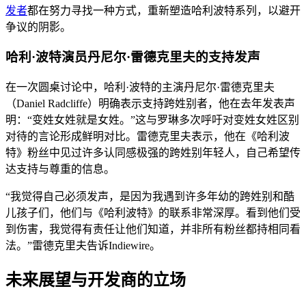
发者
都在努力寻找一种方式，重新塑造哈利波特系列，以避开
争议的阴影。
哈利·波特演员丹尼尔·雷德克里夫的支持发声
在一次圆桌讨论中，哈利·波特的主演丹尼尔·雷德克里夫
（Daniel Radcliffe）明确表示支持跨姓别者，他在去年发表声
明：“变姓女姓就是女姓。”这与罗琳多次呼吁对变姓女姓区别
对待的言论形成鲜明对比。雷德克里夫表示，他在《哈利波
特》粉丝中见过许多认同感极强的跨姓别年轻人，自己希望传
达支持与尊重的信息。
“我觉得自己必须发声，是因为我遇到许多年幼的跨姓别和酷
儿孩子们，他们与《哈利波特》的联系非常深厚。看到他们受
到伤害，我觉得有责任让他们知道，并非所有粉丝都持相同看
法。”雷德克里夫告诉Indiewire。
未来展望与开发商的立场