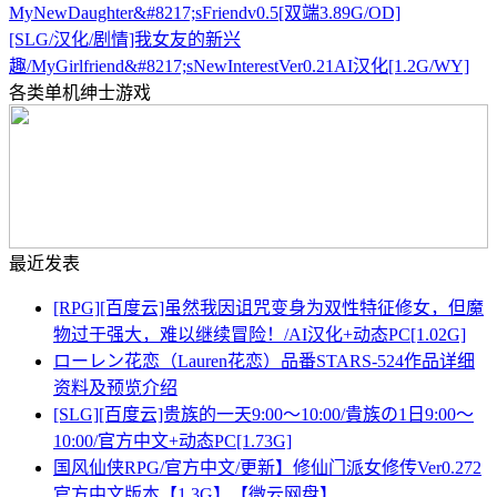
MyNewDaughter&#8217;sFriendv0.5[双端3.89G/OD]
[SLG/汉化/剧情]我女友的新兴
趣/MyGirlfriend&#8217;sNewInterestVer0.21AI汉化[1.2G/WY]
各类单机绅士游戏
最近发表
[RPG][百度云]虽然我因诅咒变身为双性特征修女，但魔
物过于强大，难以继续冒险！/AI汉化+动态PC[1.02G]
ローレン花恋（Lauren花恋）品番STARS-524作品详细
资料及预览介绍
[SLG][百度云]贵族的一天9:00～10:00/貴族の1日9:00～
10:00/官方中文+动态PC[1.73G]
国风仙侠RPG/官方中文/更新】修仙门派女修传Ver0.272
官方中文版本【1.3G】【微云网盘】