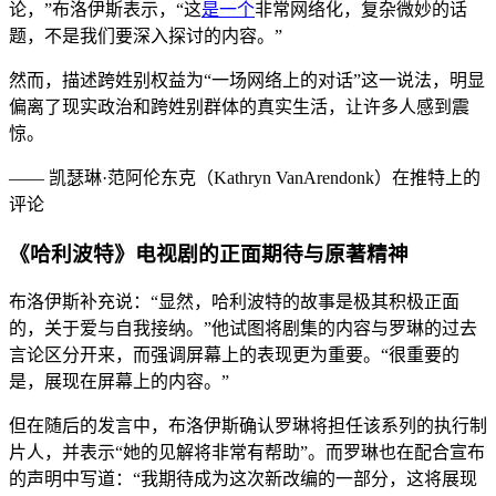
论，”布洛伊斯表示，“这
是一个
非常网络化，复杂微妙的话
题，不是我们要深入探讨的内容。”
然而，描述跨姓别权益为“一场网络上的对话”这一说法，明显
偏离了现实政治和跨姓别群体的真实生活，让许多人感到震
惊。
—— 凯瑟琳·范阿伦东克（Kathryn VanArendonk）在推特上的
评论
《哈利波特》电视剧的正面期待与原著精神
布洛伊斯补充说：“显然，哈利波特的故事是极其积极正面
的，关于爱与自我接纳。”他试图将剧集的内容与罗琳的过去
言论区分开来，而强调屏幕上的表现更为重要。“很重要的
是，展现在屏幕上的内容。”
但在随后的发言中，布洛伊斯确认罗琳将担任该系列的执行制
片人，并表示“她的见解将非常有帮助”。而罗琳也在配合宣布
的声明中写道：“我期待成为这次新改编的一部分，这将展现