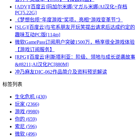
[ADV][百度云]玛加尔米娜/マガル米娜/AI汉化+存档
PC[5.22G]
《梦想包揽“年度游戏”奖项，亮相“游戏变革节”》
[SLG][百度云]与宅系朋友开玩笑提出请求后达成约定的
趣味互动PC版[114m]
微软GamePass订阅用户突破1500万，畅享很全游戏体验
【游戏订阅服务】
[RPG][百度云]利斯塔利亚：阶级、领地与成长逆袭故事
&#8211;AI汉化PC[880M]
冲乃麻友DIC-062作品简介及资料预览解读
标签列表
生化危机
(430)
玩家
(2366)
游戏
(9980)
你的
(659)
索尼
(596)
微软
(496)