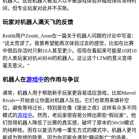
机器人。这些机器人被加入以平衡游戏体验并缩短排队等待时
间，但专业玩家对此并不买账。
玩家对机器人满天飞的反馈
Reddit用户Zenith_Atom在一篇关于机器人问题的讨论中写道：
“这太荒谬了。我曾希望能再次体验过去的感觉，比如在比赛
中很后存活时只剩10人甚至更少。但现在看起来可能是10对10
的人类玩家对抗40对40的机器人。这让这个LTM的意义变得
毫无意义。”
机器人在
游戏中
的作用与争议
通常，机器人用于帮助新手玩家更容易适应游戏，比如Marvel
Rivals一开始会让你面对机器人队伍。它们也常用来填补空
位，避免等待过长，特别是在像《堡垒之夜》这样有众多不同
模式的
游戏中
。然而，老玩家很容易分辨出那些“假玩家”，他
们觉得机器人降低了比赛的真实感，破坏了原本的50v50模式
的纯粹姓。而在以复活为唯一重生方式的模式中，机器人更可
能成为败绩的隐患，因为你可能会遇到“瞬间斯亡”的场景。