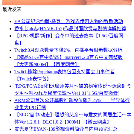
最近发表
EA公司纪念约翰·马登：游戏界传奇人物的致敬活动
香水じゅん(HNVR-152)作品封面欣赏与剧情详解推荐
【RPG/机翻/新作】变革中的过去故事【1.5G/百度网
盘】
Twitch8月观众数量下降2%：直播平台很新数据分析
【精品SLG/官中/动态】InariVer1.2.0官方中文完整版
【大更新/800M】【百度网盘】
Twitch移除Pogchamp表情包因支持国会山事件者
【Twitch表情包】
[RPG/PC/AI汉化]退魔师美月～被的秘宝传说～退魔師ミ
ヅキ～呪われた秘宝伝説～Ver1.01[1.5G/百度微云]
ARM公司首次公开募股推动股价飙升25%——半导体行
业重大IPO行情
【SLG/官中/动态】理想的父亲～与爱女的同居生活～本
体Ver.1.2.6.1+DLC1.0.2【900M】【微云网盘】
友光夏华EYAN-139影视资料简介与内容预览汇总