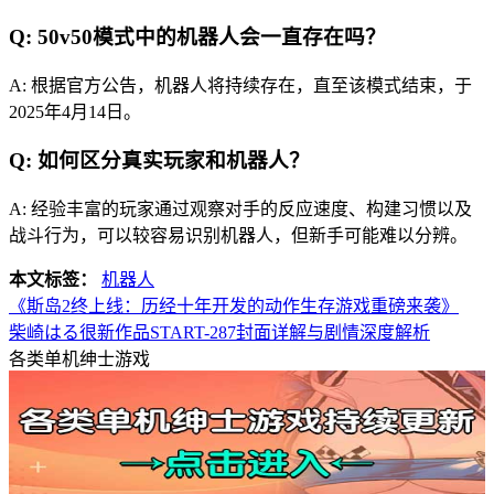
Q: 50v50模式中的机器人会一直存在吗？
A: 根据官方公告，机器人将持续存在，直至该模式结束，于
2025年4月14日。
Q: 如何区分真实玩家和机器人？
A: 经验丰富的玩家通过观察对手的反应速度、构建习惯以及
战斗行为，可以较容易识别机器人，但新手可能难以分辨。
本文标签：
机器人
《斯岛2终上线：历经十年开发的动作生存游戏重磅来袭》
柴崎はる很新作品START-287封面详解与剧情深度解析
各类单机绅士游戏