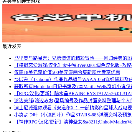
各类单机绅士游戏
最近发表
马里奥与路易吉：兄弟情谊的精彩冒险——回归经典的R
【模拟恋爱游戏/汉化】妻中蜜3Ver0.801润色汉化版+
仅需18美元获价值500美元漫画合集新粉丝专享优惠
つぼみ（Tsubomi）作品作品编号WAAA-054详细资料
获取所有Murderbot日记书籍及7本MarthaWells奇幻
【RPG/汉化/更新】脑水晶BRAINCRYSTALVer26.01.
渡边美绪(渡辺みお)登场编号及作品封面资料整理与个人
迪士尼诚邀你观看《安道尔》：一部精彩的星球大战电视
小凑よつ叶（小凑四叶）作品STARS-685详细资料及预
【神作RPG/汉化/更新】渎神圣女&#8211;UnholyMaiden