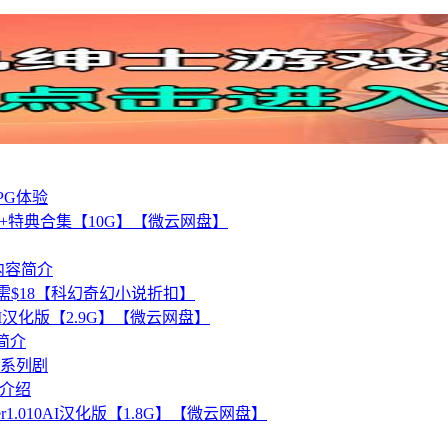
PG体验
攻略+特典合集【10G】【微云网盘】
及内容简介
小说仅需$18【科幻奇幻小说折扣】
31AI汉化版【2.9G】【微云网盘】
简介
系列剧
览介绍
Ver1.010AI汉化版【1.8G】【微云网盘】