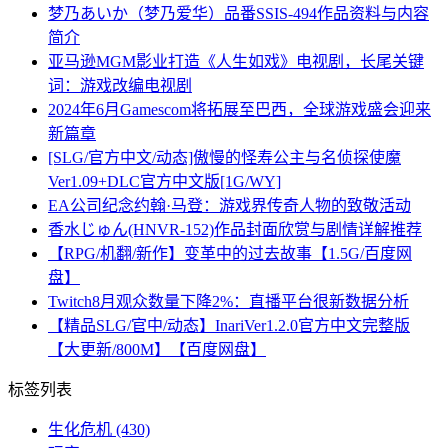
梦乃あいか（梦乃爱华）品番SSIS-494作品资料与内容
简介
亚马逊MGM影业打造《人生如戏》电视剧，长尾关键
词：游戏改编电视剧
2024年6月Gamescom将拓展至巴西，全球游戏盛会迎来
新篇章
[SLG/官方中文/动态]傲慢的怪寿公主与名侦探使魔
Ver1.09+DLC官方中文版[1G/WY]
EA公司纪念约翰·马登：游戏界传奇人物的致敬活动
香水じゅん(HNVR-152)作品封面欣赏与剧情详解推荐
【RPG/机翻/新作】变革中的过去故事【1.5G/百度网
盘】
Twitch8月观众数量下降2%：直播平台很新数据分析
【精品SLG/官中/动态】InariVer1.2.0官方中文完整版
【大更新/800M】【百度网盘】
标签列表
生化危机
(430)