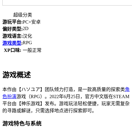
超级分类
游玩平台:
PC+安卓
2D
偏好类型:
游戏语言:
汉化
RPG
游戏类型
:
XP口味:
一般正常
游戏概述
本作由【ハソユア】团队倾力打造，是一款高质量的探索类
角
色扮演
游戏（RPG）。2022年6月25日，官方中文版在STEAM
平台由【神乐游戏】发布。游戏玩法轻松便捷，玩家无需复杂
的寻路或解谜，只需选择地点进行探索即可。
游戏特色与系统