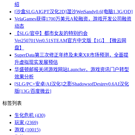
绍
[沙盒SLGAIGPT汉化2D]湿沙WetSandv0.6[电脑1.3G/OD]
VelaGames获得1700万美元A轮融资，游戏开发公司融资
动态
【SLG/官中】都市女友的特别约会
Ver250701Ver0.51STEAM官方中文版【1G】【微云网
盘】
SuperData第三次修正年终及未来XR市场预测，全面提
升虚拟现实发展预估
华盛顿邮报关闭游戏网站Launcher，游戏资讯门户转型
效果分析
[SLG/PC+安卓/AI汉化]之影ShadowsofDesirev0.6AI汉化
版[13G/百度微云]
标签列表
生化危机
(430)
玩家
(2369)
游戏
(10015)