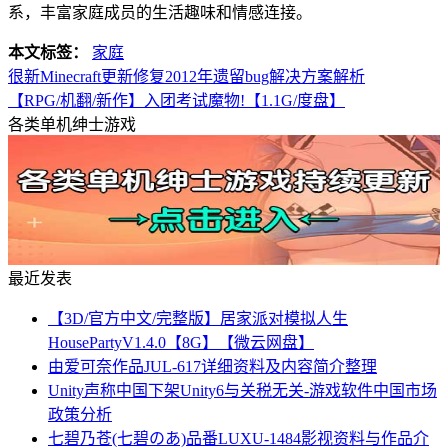
系，丰富家庭成员的生活趣味和情感连接。
本文标签：
家庭
很新Minecraft更新修复2012年遗留bug解决方案解析
【RPG/机翻/新作】入团考试魔物!【1.1G/度盘】
各类单机绅士游戏
最近发表
【3D/官方中文/完整版】居家派对模拟人生
HousePartyV1.4.0【8G】【微云网盘】
由爱可奈作品JUL-617详细资料及内容简介整理
Unity声称中国下架Unity6与关税无关-游戏软件中国市场
政策分析
七碧乃苍(七碧のあ)品番LUXU-1484影视资料与作品介