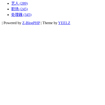
艺人
(289)
职场
(245)
处理器
(345)
|
Powered by
Z-BlogPHP
|
Theme by
YEELZ