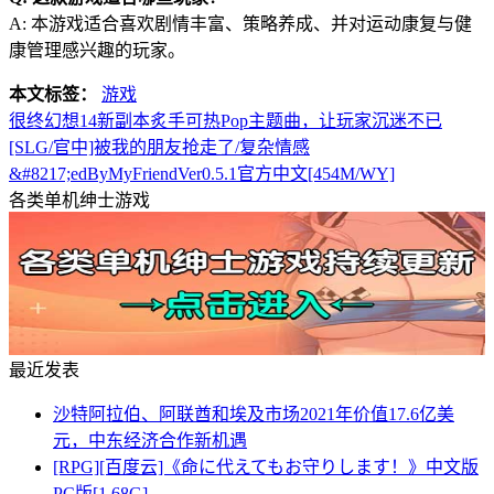
A: 本游戏适合喜欢剧情丰富、策略养成、并对运动康复与健
康管理感兴趣的玩家。
本文标签：
游戏
很终幻想14新副本炙手可热Pop主题曲，让玩家沉迷不已
[SLG/官中]被我的朋友抢走了/复杂情感
&#8217;edByMyFriendVer0.5.1官方中文[454M/WY]
各类单机绅士游戏
最近发表
沙特阿拉伯、阿联酋和埃及市场2021年价值17.6亿美
元，中东经济合作新机遇
[RPG][百度云]《命に代えてもお守りします！》中文版
PC版[1.68G]