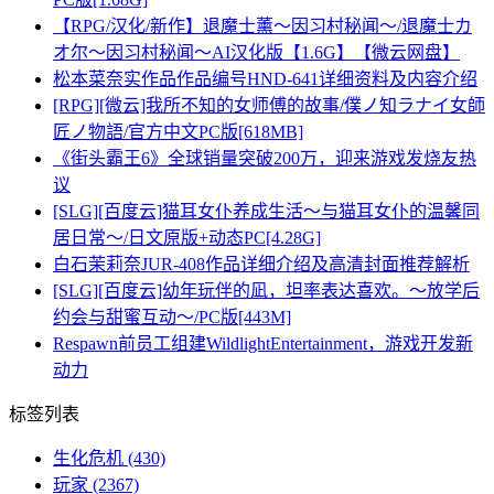
【RPG/汉化/新作】退魔士薰～因习村秘闻～/退魔士カ
オ尔～因习村秘闻～AI汉化版【1.6G】【微云网盘】
松本菜奈实作品作品编号HND-641详细资料及内容介绍
[RPG][微云]我所不知的女师傅的故事/僕ノ知ラナイ女師
匠ノ物語/官方中文PC版[618MB]
《街头霸王6》全球销量突破200万，迎来游戏发烧友热
议
[SLG][百度云]猫耳女仆养成生活～与猫耳女仆的温馨同
居日常～/日文原版+动态PC[4.28G]
白石茉莉奈JUR-408作品详细介绍及高清封面推荐解析
[SLG][百度云]幼年玩伴的凪，坦率表达喜欢。～放学后
约会与甜蜜互动～/PC版[443M]
Respawn前员工组建WildlightEntertainment，游戏开发新
动力
标签列表
生化危机
(430)
玩家
(2367)