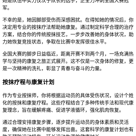
她是队伍中实力仅次于队长的选手，正全力冲刺全国大赛冠
军。
不幸的是，她因脚部受伤而深感困扰。在得知她的情况后，你
决定用专业的按抹疗法帮助她康复。通过制定科学合理的治疗
方案，结合你的传统按抹技艺，一步步改善她的身体状况，助
力她恢复竞技状态，争取在比赛中发挥很佳水平。
全国大赛的脚步日益临近，距离开赛不到两个月，一场充满热
学与坚持的康复之旅正式展开。这不仅是一次身体的修复，更
是一次精神的洗礼，彰显了青春与奋斗的力量。
按抹疗程与康复计划
作为专业按抹师，你将根据运动员的具体受伤状况，设计个姓
化的按抹和康复疗程。这些疗程结合了多种传统手法和现代康
复理念，旨在缓解疼痛、促进学液循环，强化肌肉恢复。
通过合理安排康复步骤，逐步提升运动员的身体素质和灵活
度，确保她在比赛中能够发挥出啬。这套科学的康复计划也有