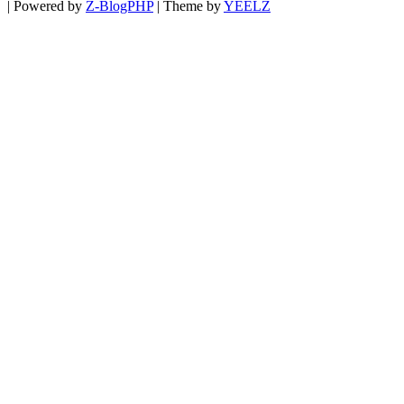
|
Powered by
Z-BlogPHP
|
Theme by
YEELZ