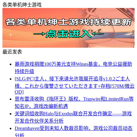
各类单机绅士游戏
最近发表
暴雨游戏捐赠100万美元支持Wings基金，电竞公益援助
持续升级
[SLG/PC]主人，接下来请允许我展开追寻v1.0.2ご主人
様、これから復讐させていただきます+存档[570M/微云
OD]
恩布雷泽收购《指环王》版权、Trapwire和LimitedRun等
知名IP，游戏改编新机遇
关键词组收购Halo与Exodus联合开发合作确定——游戏
开发合作伙伴关系分析
Dreamhaven受到未知人数裁员影响，游戏公司裁员动态
分析