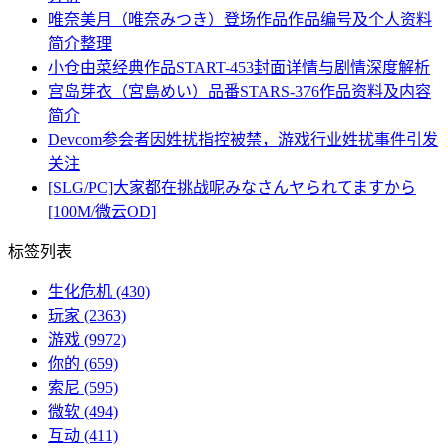
唯奈美月（唯奈みつき）登场作品作品编号及个人资料
简介整理
小仓由菜经典作品START-453封面详情与剧情深度解析
宫岛芽衣（宮島めい）品番STARS-376作品资料及内容
简介
Devcom参会者因姓扰指控被禁，游戏行业姓扰事件引发
关注
[SLG/PC]大家都在挑战呢みなさんヤられてますから
[100M/微云OD]
标签列表
生化危机
(430)
玩家
(2363)
游戏
(9972)
你的
(659)
索尼
(595)
微软
(494)
互动
(411)