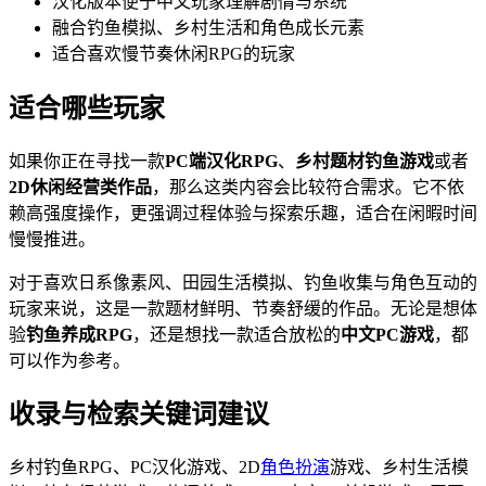
汉化版本便于中文玩家理解剧情与系统
融合钓鱼模拟、乡村生活和角色成长元素
适合喜欢慢节奏休闲RPG的玩家
适合哪些玩家
如果你正在寻找一款
PC端汉化RPG
、
乡村题材钓鱼游戏
或者
2D休闲经营类作品
，那么这类内容会比较符合需求。它不依
赖高强度操作，更强调过程体验与探索乐趣，适合在闲暇时间
慢慢推进。
对于喜欢日系像素风、田园生活模拟、钓鱼收集与角色互动的
玩家来说，这是一款题材鲜明、节奏舒缓的作品。无论是想体
验
钓鱼养成RPG
，还是想找一款适合放松的
中文PC游戏
，都
可以作为参考。
收录与检索关键词建议
乡村钓鱼RPG、PC汉化游戏、2D
角色扮演
游戏、乡村生活模