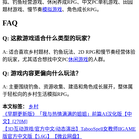
拟、钓鱼经营游戏、休闲养成RPG、中文PC单机游戏、田园
题材游戏、慢节奏
模拟游戏
、角色成长RPG。
FAQ
Q: 这款游戏适合什么类型的玩家？
A: 适合喜欢乡村题材、钓鱼玩法、2D RPG和慢节奏经营体验
的玩家，尤其适合想找中文PC
休闲游戏
的人群。
Q: 游戏内容更偏向什么玩法？
A: 主要围绕钓鱼、资源收集、建造和角色成长展开，整体属
于轻松向的乡村生活模拟RPG。
本文标签：
乡村
《早期更新版》「我与热情满满的姐姐」前篇AI汉化版【中
文】[270M]
【3D互动游戏/官方中文/动态演出】TabooSpell女教师IIGAME
版官方中文版【5.6G】【微云网盘】