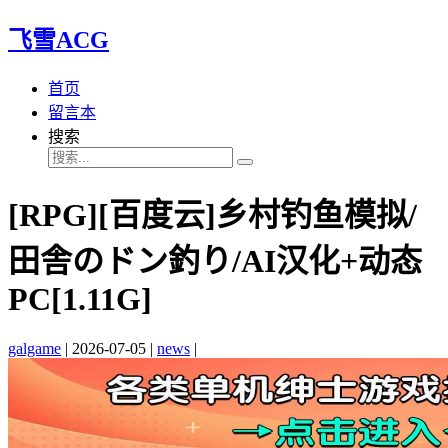
飞雪ACG
首页
留言本
搜索
[RPG][百度云]乡村钓鱼模拟/
田舎のドン釣り/AI汉化+动态
PC[1.11G]
galgame
|
2026-07-05
|
news
|