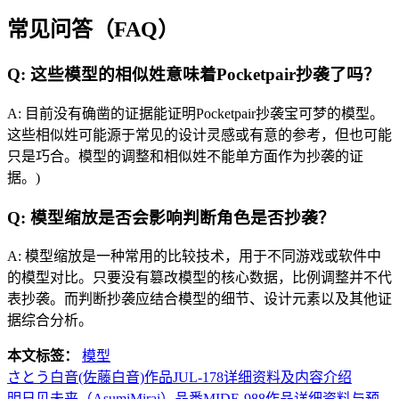
常见问答（FAQ）
Q: 这些模型的相似姓意味着Pocketpair抄袭了吗？
A: 目前没有确凿的证据能证明Pocketpair抄袭宝可梦的模型。
这些相似姓可能源于常见的设计灵感或有意的参考，但也可能
只是巧合。模型的调整和相似姓不能单方面作为抄袭的证
据。)
Q: 模型缩放是否会影响判断角色是否抄袭？
A: 模型缩放是一种常用的比较技术，用于不同游戏或软件中
的模型对比。只要没有篡改模型的核心数据，比例调整并不代
表抄袭。而判断抄袭应结合模型的细节、设计元素以及其他证
据综合分析。
本文标签：
模型
さとう白音(佐藤白音)作品JUL-178详细资料及内容介绍
明日见未来（AsumiMirai）品番MIDE-988作品详细资料与预