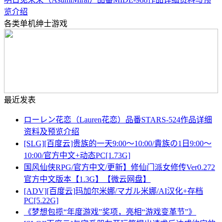
览介绍
各类单机绅士游戏
最近发表
ローレン花恋（Lauren花恋）品番STARS-524作品详细
资料及预览介绍
[SLG][百度云]贵族的一天9:00～10:00/貴族の1日9:00～
10:00/官方中文+动态PC[1.73G]
国风仙侠RPG/官方中文/更新】修仙门派女修传Ver0.272
官方中文版本【1.3G】【微云网盘】
[ADV][百度云]玛加尔米娜/マガル米娜/AI汉化+存档
PC[5.22G]
《梦想包揽“年度游戏”奖项，亮相“游戏变革节”》