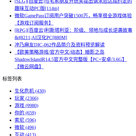
[SLG][百度云]与宅系朋友开玩笑提出请求后达成约定的
趣味互动PC版[114m]
微软GamePass订阅用户突破1500万，畅享很全游戏体验
【游戏订阅服务】
[RPG][百度云]利斯塔利亚：阶级、领地与成长逆袭故事
&#8211;AI汉化PC[880M]
冲乃麻友DIC-062作品简介及资料预览解读
【欧美策略游戏/官方中文/动态】暗影之岛
ShadowIslandR14.5官方中文完整版【PC+安卓/3.6G】
【微云网盘】
标签列表
生化危机
(430)
玩家
(2366)
游戏
(9980)
你的
(659)
索尼
(596)
微软
(496)
互动
(413)