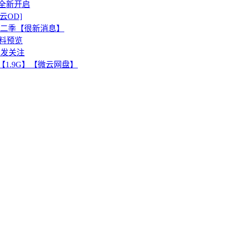
动全新开启
微云OD]
二季【很新消息】
资料预览
引发关注
版【1.9G】【微云网盘】