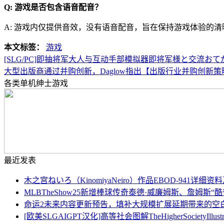
Q: 游戏是否包含语音配音？
A: 游戏内仅提供音效，没有语音配音，旨在保持游戏体验的清
本文标签：
游戏
[SLG/PC]即抽将军大人与互动手部模拟器即将军様と交流おて
大型出版商通过并购创新，Daglow指出【出版行业并购创新策
各类单机绅士游戏
最近发表
木之宫ねいろ（KinomiyaNeiro）作品EBOD-941详细
MLBTheShow25新增棒球传奇泰德·威廉姆斯、詹姆
命运2未来内容更新预告，填补大规模扩展延期带来的空
[欧美SLGAIGPT汉化]高等社会图解TheHigherSocietyIllustrat