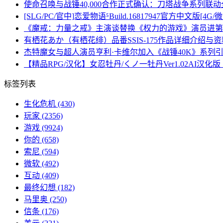
使命召唤与战锤40,000合作正式确认：刀塔战争系列联
[SLG/PC/官中]恋爱物语⁵Build.16817947官方中文版[4G/
《魔戒：力量之戒》主演谈替换《权力的游戏》演员进第
有栖花あか（有栖花绯）品番SSIS-175作品详细介绍与
杰特魔女与超人演员亨利·卡维尔加入《战锤40K》系列
【精品RPG/汉化】女忍牡丹/くノ一牡丹Ver1.02AI汉化
标签列表
生化危机
(430)
玩家
(2356)
游戏
(9924)
你的
(658)
索尼
(594)
微软
(492)
互动
(409)
最终幻想
(182)
马里奥
(250)
信条
(176)