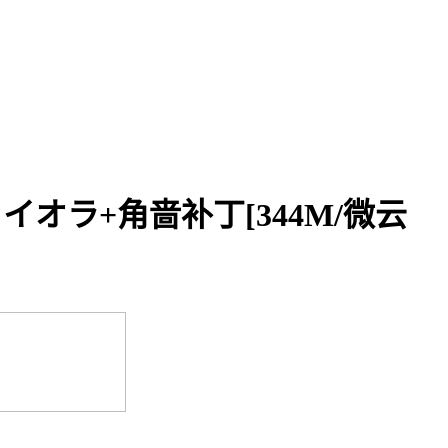
ヴァイオラ+角啬补丁[344M/微云