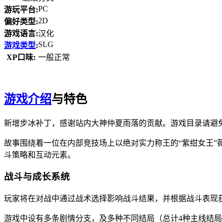
PC
游玩平台:
2D
偏好类型:
游戏语言:
汉化
SLG
游戏类型
:
XP口味:
一般正常
游戏介绍
与特色
新增步冰补丁，感谢站内大神仲夏雨落的贡献。游戏目录请避
故事围绕着一位在内部竞技场上以绝对实力称王的“紫绀女王
斗策略和互动元素。
战斗与成长系统
玩家将在对战中通过战术选择影响战斗结果，并根据战斗表现
游戏中设有多条剧情分支，及多种不同结局（总计4种主线结