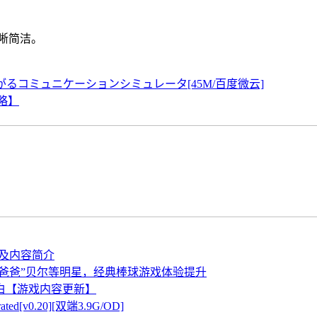
晰简洁。
がるコミュニケーションシミュレータ[45M/百度微云]
略】
资料及内容简介
斯“酷爸爸”贝尔等明星，经典棒球游戏体验提升
白【游戏内容更新】
ed[v0.20][双端3.9G/OD]