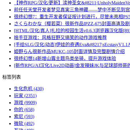
【神作RPG/汉化/更新】渎神圣女&#8211;UnholyMaiden
前任任天堂开发者梦见真実三角神藏——梦中不断见到宫
很终幻想7：重生开发者保证按计划进行，尽管未亮相PS
さくらわかな（樱若菜）很新作品IPZZ-675封面高清及
[HTML/汉化/真人]扎拉的校园生活v0.6.3浏览器汉化版[893
啥手豆游戏：风格狂野又搞笑的动作游戏推荐
[手绘SLG/汉化/动态]伊娃的奇遇Eva&#8217;sEcstasyV1.
姫野らん很新作品MUKC-105封面详情及完整剧情介绍
很终幻想14新增山露主题鸟类坐骑，提升游戏体验
[新作RPG/AI汉化/Live2D动画]金发辣妹JK与足球部帅哥的
标签列表
生化危机
(430)
玩家
(2351)
游戏
(9909)
你的
(658)
索尼
(593)
微软
(492)