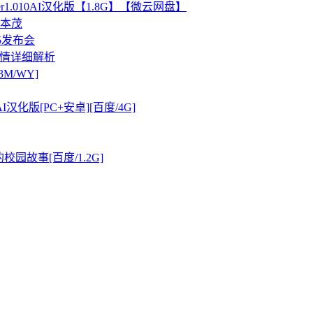
Ver1.010AI汉化版【1.8G】【微云网盘】
本茂
5发布会
剧情详细解析
M/WY]
1AI汉化版[PC+安卓][百度/4G]
校园故事[百度/1.2G]