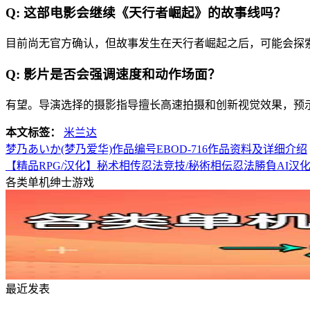
Q: 这部电影会继续《天行者崛起》的故事线吗？
目前尚无官方确认，但故事发生在天行者崛起之后，可能会探
Q: 影片是否会强调速度和动作场面？
有望。导演选择的摄影指导擅长高速拍摄和创新视觉效果，预
本文标签：
米兰达
梦乃あいか(梦乃爱华)作品编号EBOD-716作品资料及详细介绍
【精品RPG/汉化】秘术相传忍法竞技/秘術相伝忍法勝負AI汉化
各类单机绅士游戏
最近发表