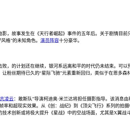
电影，故事发生在《天行者崛起》事件的五年后。关于剧情目前
罗风格”的未知角色。
演员阵容
十分豪华。
击败，的计划还在继续，银河系远离和平的时代仍未结束。可以
，让粉丝期待已久的“星际飞驰”元素重新回归，类似于在恩多森
志凌云
：敢斯队”导演柯迪奥·米兰达将担任摄影指导。该消息
试了高帧率和超现实效果。从《创：战纪》到《顶尖飞行》系列的
的技术创新或将极大提升《星战》中的空战场面，尤其是X翼战