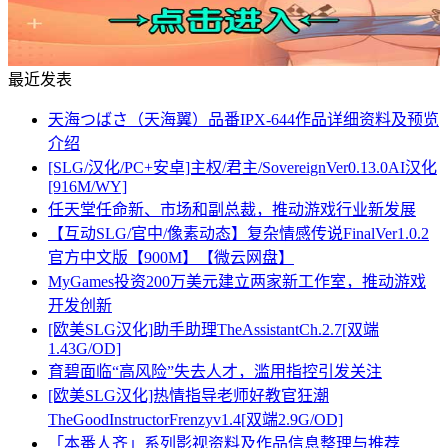
最近发表
天海つばさ（天海翼）品番IPX-644作品详细资料及预览
介绍
[SLG/汉化/PC+安卓]主权/君主/SovereignVer0.13.0AI汉化
[916M/WY]
任天堂任命新、市场和副总裁，推动游戏行业新发展
【互动SLG/官中/像素动态】复杂情感传说FinalVer1.0.2
官方中文版【900M】【微云网盘】
MyGames投资200万美元建立两家新工作室，推动游戏
开发创新
[欧美SLG汉化]助手助理TheAssistantCh.2.7[双端
1.43G/OD]
育碧面临“高风险”失去人才，滥用指控引发关注
[欧美SLG汉化]热情指导老师好教官狂潮
TheGoodInstructorFrenzyv1.4[双端2.9G/OD]
「本番人齐」系列影视资料及作品信息整理与推荐