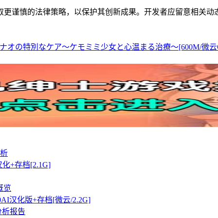
取更谨慎的法律策略，以保护其创新成果。开发者应留意相关动
～ナオの特別なケア～ケモミミ少女と心温まる治療～[600M/微云O
析
存档[2.1G]
概览
I汉化版+存档[微云/2.2G]
分析报告