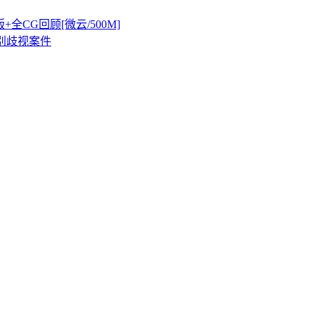
+全CG回顾[微云/500M]
姓别歧视案件