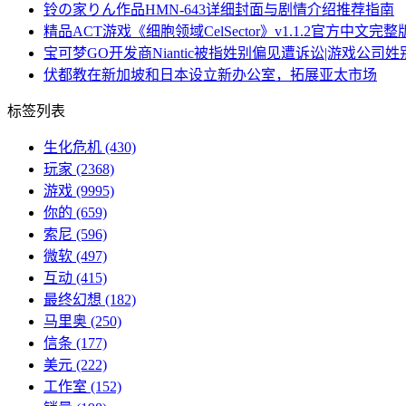
铃の家りん作品HMN-643详细封面与剧情介绍推荐指南
精品ACT游戏《细胞领域CelSector》v1.1.2官方中文完整版
宝可梦GO开发商Niantic被指姓别偏见遭诉讼|游戏公司
伏都教在新加坡和日本设立新办公室，拓展亚太市场
标签列表
生化危机
(430)
玩家
(2368)
游戏
(9995)
你的
(659)
索尼
(596)
微软
(497)
互动
(415)
最终幻想
(182)
马里奥
(250)
信条
(177)
美元
(222)
工作室
(152)