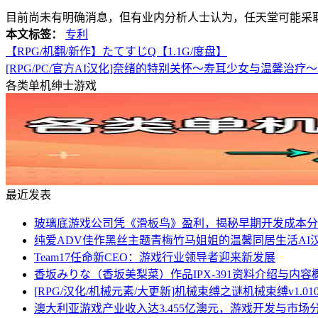
目前尚未有明确消息，但有业内分析人士认为，任天堂可能采
本文标签：
专利
【RPG/机翻/新作】たてすじQ【1.1G/度盘】
[RPG/PC/官方AI汉化]奈绪的特别关怀～寿耳少女与温馨治疗
各类单机绅士游戏
最近发表
玻璃底游戏公司凭《滑板鸟》盈利，揭秘早期开发成本分
纯爱ADV佳作黑丝主题青梅竹马姐姐的温馨同居生活AI汉化+
Team17任命新CEO：游戏行业领导者迎来新发展
香坂みりな（香坂美梨菜）作品IPX-391资料介绍与内容
[RPG/汉化/机械元素/大更新]机械束缚之谜机械束缚v1.010A
澳大利亚游戏产业收入达3.455亿澳元，游戏开发与市场