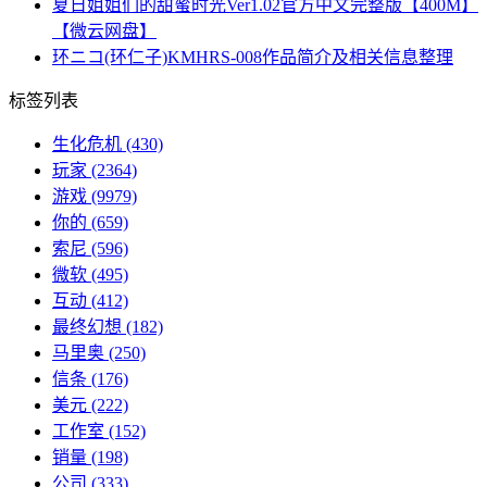
夏日姐姐们的甜蜜时光Ver1.02官方中文完整版【400M】
【微云网盘】
环ニコ(环仁子)KMHRS-008作品简介及相关信息整理
标签列表
生化危机
(430)
玩家
(2364)
游戏
(9979)
你的
(659)
索尼
(596)
微软
(495)
互动
(412)
最终幻想
(182)
马里奥
(250)
信条
(176)
美元
(222)
工作室
(152)
销量
(198)
公司
(333)