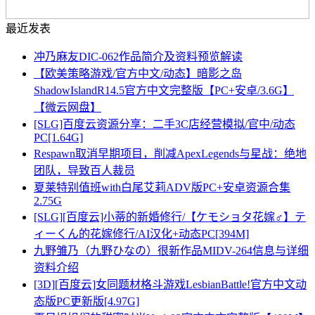
最近发表
冲乃麻友DIC-062作品简介及资料预览解读
【欧美策略游戏/官方中文/动态】暗影之岛
ShadowIslandR14.5官方中文完整版【PC+安卓/3.6G】
【微云网盘】
[SLG]百度云资源分享：二手3C店经营模拟/官中/动态
PC[1.64G]
Respawn取消早期项目，削减ApexLegends与星战：绝地
团队，导致百人裁员
夏莱特别值班with白尾艾莉ADV版PC+安卓资源合集
2.75G
[SLG][百度云]小蒂的新婚修行/【ケモショタ花嫁♂】テ
ィーくん的花嫁修行/AI汉化+动态PC[394M]
九野雏乃（九野ひなの）很新作品MIDV-264信息与详细
资料介绍
[3D][百度云]女同题材格斗游戏LesbianBattle!官方中文动
态版PC更新版[4.97G]