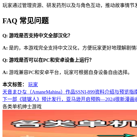
玩家通过管理资源、研发药剂以及与角色互动，推动故事情节
FAQ 常见问题
Q: 游戏是否支持中文全部汉化？
A:
是的，本游戏完全支持中文汉化，方便玩家更好地理解剧情
Q: 游戏是否可以在PC和安卓设备上运行？
A:
游戏兼容PC和安卓平台，玩家可根据自身设备自由选择。
本文标签：
玩家
天音まひな（AmaneMahina）作品SSNI-899资料介绍与预览指
下一部《链锯人》预计发行，亚马逊开启预购—2024很新漫画
各类单机绅士游戏