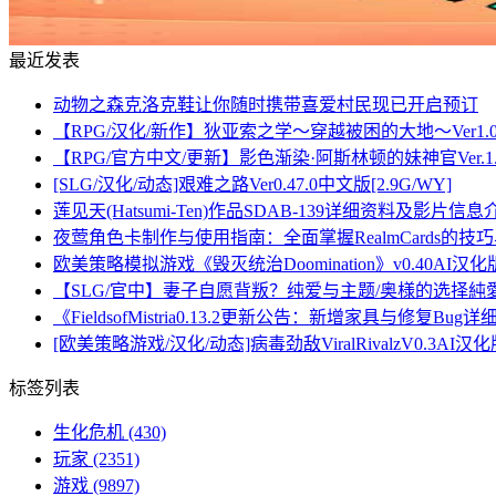
最近发表
动物之森克洛克鞋让你随时携带喜爱村民现已开启预订
【RPG/汉化/新作】狄亚索之学～穿越被困的大地～Ver1.
【RPG/官方中文/更新】影色渐染·阿斯林顿的妹神官Ver.1
[SLG/汉化/动态]艰难之路Ver0.47.0中文版[2.9G/WY]
莲见天(Hatsumi-Ten)作品SDAB-139详细资料及影片信息
夜莺角色卡制作与使用指南：全面掌握RealmCards的技
欧美策略模拟游戏《毁灭统治Doomination》v0.40AI汉
【SLG/官中】妻子自愿背叛？纯爱与主题/奥様的选择純愛_
《FieldsofMistria0.13.2更新公告：新增家具与修复Bug
[欧美策略游戏/汉化/动态]病毒劲敌ViralRivalzV0.3AI汉化版
标签列表
生化危机
(430)
玩家
(2351)
游戏
(9897)