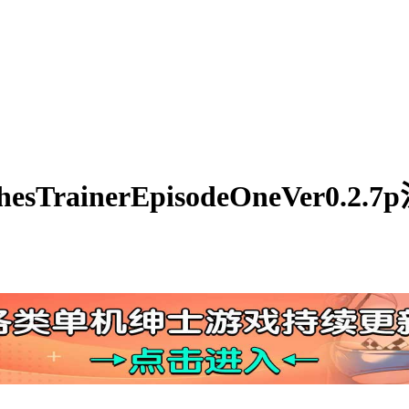
TrainerEpisodeOneVer0.