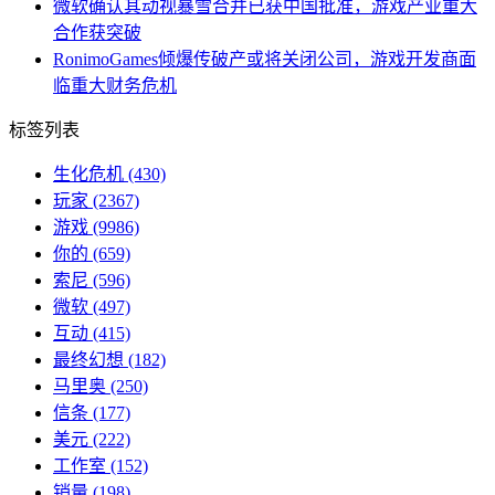
微软确认其动视暴雪合并已获中国批准，游戏产业重大
合作获突破
RonimoGames倾爆传破产或将关闭公司，游戏开发商面
临重大财务危机
标签列表
生化危机
(430)
玩家
(2367)
游戏
(9986)
你的
(659)
索尼
(596)
微软
(497)
互动
(415)
最终幻想
(182)
马里奥
(250)
信条
(177)
美元
(222)
工作室
(152)
销量
(198)