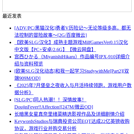
最近发表
[ADV/PC/黑猫汉化]勇者V历险记～无论等级多高，都无
法控制的冒险故事～[2G/百度微云]
【欧美SLG/汉化】成熟主题游戏MilfGamesVer0.15汉化
中文版【PC+安卓/2.6G】【微云网盘】
宫西ひかる（MiyanishiHikaru）作品编号IPX-910详细介
绍与资料预览
[欧美SLG汉化动态]和我一起学习StudywithMe[Part2][双
端909M/OD]
《2025年7月堡垒之夜收入与月活持续领跑，游戏用户数
据分析》
[SLG/PC]同人热潮！！深情故事！
DoujinFever!!Affection![247M/微云OD]
长暗黑女星真奈里绪菜精选影视作品及详细剧情介绍
KeywordsStudios与瑞典投资公司EQT达成22亿英镑收购
协议，游戏行业并购交易分析