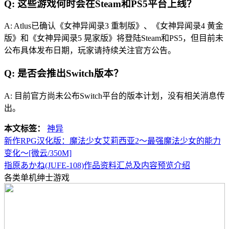
Q: 这些游戏何时会在Steam和PS5平台上线？
A: Atlus已确认《女神异闻录3 重制版》、《女神异闻录4 黄金
版》和《女神异闻录5 晃家版》将登陆Steam和PS5，但目前未
公布具体发布日期，玩家请持续关注官方公告。
Q: 是否会推出Switch版本？
A: 目前官方尚未公布Switch平台的版本计划，没有相关消息传
出。
本文标签：
神异
新作RPG汉化版：魔法少女艾莉西亚2～最强魔法少女的能力
变化～[微云/350M]
指原あかね(JUFE-108)作品资料汇总及内容预览介绍
各类单机绅士游戏