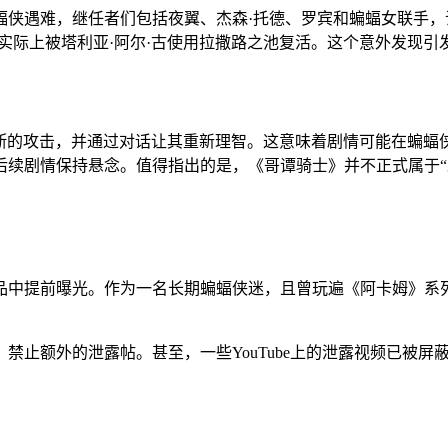
蝠侠遇难，继任者们包括夜翼、杰森·托德、罗宾和蝙蝠女联手
实际上被塔利亚·阿尔·古使用拉撒路之池复活。这个意外发现引
中断的攻击，并通过对话让其重新理智。这意味着剧情可能在蝙
续剧情保持悬念。值得指出的是，《哥谭骑士》并不正式属于“
品中提前曝光。作为一名长期蝙蝠侠迷，且曾玩遍《阿卡姆》系
止额外的泄露帖。甚至，一些YouTube上的泄露视频已被屏蔽