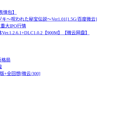
ch表情包】
～呪われた秘宝伝説～Ver1.01[1.5G/百度微云]
重大IPO行情
.2.6.1+DLC1.0.2【900M】【微云网盘】
新格局
盘
+全回想[微云/300]