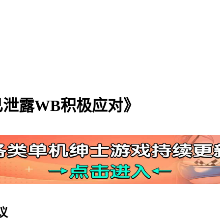
透或已泄露WB积极应对》
议