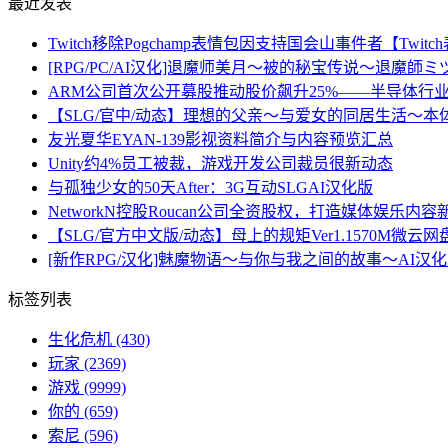
最近发表
Twitch移除Pogchamp表情包因支持国会山事件者【Twit
[RPG/PC/AI汉化]退魔师美月～被的秘宝传说～退魔師ミヅキ
ARM公司首次公开募股推动股价飙升25%——半导体行业
【SLG/官中/动态】理想的父亲～与爱女的同居生活～本体Ver.1
友光夏华EYAN-139影视资料简介与内容预览汇总
Unity约4%员工被裁，游戏开发公司裁员很新动态
与孤独少女的50天After：3G互动SLGAI汉化版
NetworkN控股Roucan公司全资股权，打造媒体娱乐内容
【SLG/官方中文版/动态】母上的规矩Ver1.1570M微云网
[新作RPG/汉化]魅魔物语～与你与我之间的故事～AI汉化版
标签列表
生化危机
(430)
玩家
(2369)
游戏
(9999)
你的
(659)
索尼
(596)