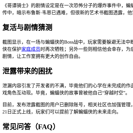
《哥谭骑士》的剧情设定是在一次恐怖分子的爆炸事件中，蝙
传中，暗示布鲁斯·韦恩已遇难，但很新的艺术书截图透露，他
复活与剧情猜测
截图显示，在一场与蝙蝠侠的Boss战中，玩家需要躲避无法
侠在保护
家庭成员
时再次牺牲；另外一些则相信他会幸存，为后
剧情，让工作室拥有更大的创作自由。
泄露带来的困扰
泄漏内容引发了开发者的不满，毕竟他们的心学在未完成的作
戏角色互动现。毕竟，蝙蝠侠的故事曾被他自己“穿越时空”。
目前，发布泄露截图的用户已删除账号，相关社区也加强管理，禁
21日正式上线，玩家们可以提前了解蝙蝠侠的未来走向。
常见问答（FAQ）