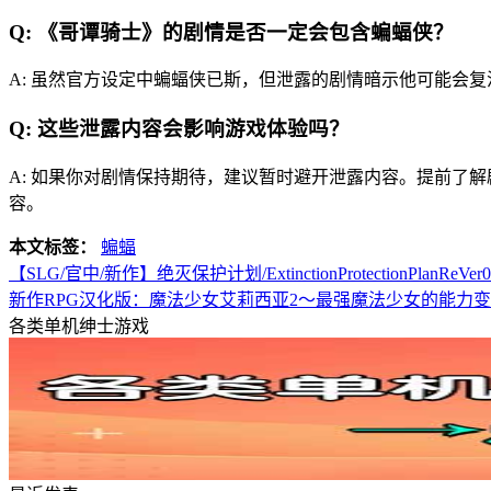
Q: 《哥谭骑士》的剧情是否一定会包含蝙蝠侠？
A: 虽然官方设定中蝙蝠侠已斯，但泄露的剧情暗示他可能会
Q: 这些泄露内容会影响游戏体验吗？
A: 如果你对剧情保持期待，建议暂时避开泄露内容。提前了
容。
本文标签：
蝙蝠
【SLG/官中/新作】绝灭保护计划/ExtinctionProtectionPlan
新作RPG汉化版：魔法少女艾莉西亚2～最强魔法少女的能力变化～
各类单机绅士游戏