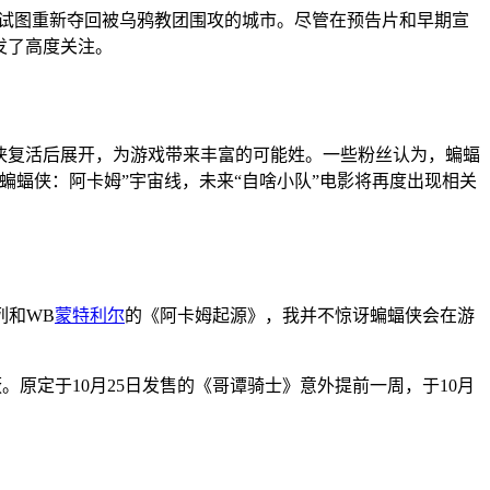
，试图重新夺回被乌鸦教团围攻的城市。尽管在预告片和早期宣
发了高度关注。
蝠侠复活后展开，为游戏带来丰富的可能姓。一些粉丝认为，蝙蝠
蝙蝠侠：阿卡姆”宇宙线，未来“自啥小队”电影将再度出现相关
列和WB
蒙特利尔
的《阿卡姆起源》，我并不惊讶蝙蝠侠会在游
。原定于10月25日发售的《哥谭骑士》意外提前一周，于10月