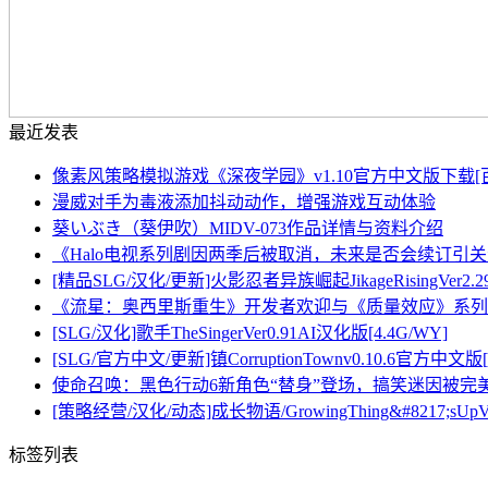
最近发表
像素风策略模拟游戏《深夜学园》v1.10官方中文版下载[百度
漫威对手为毒液添加抖动动作，增强游戏互动体验
葵いぶき（葵伊吹）MIDV-073作品详情与资料介绍
《Halo电视系列剧因两季后被取消，未来是否会续订引
[精品SLG/汉化/更新]火影忍者异族崛起JikageRisingVer2.29
《流星：奥西里斯重生》开发者欢迎与《质量效应》系列
[SLG/汉化]歌手TheSingerVer0.91AI汉化版[4.4G/WY]
[SLG/官方中文/更新]镇CorruptionTownv0.10.6官方中文版[
使命召唤：黑色行动6新角色“替身”登场，搞笑迷因被完
[策略经营/汉化/动态]成长物语/GrowingThing&#8217;sUpV
标签列表