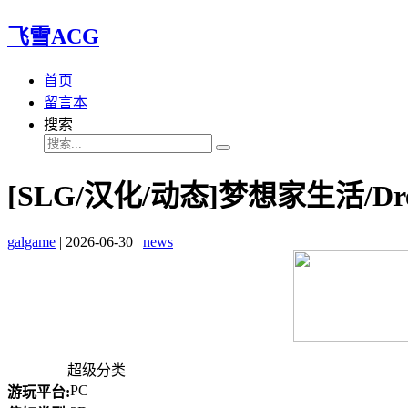
飞雪ACG
首页
留言本
搜索
[SLG/汉化/动态]梦想家生活/Dre
galgame
|
2026-06-30
|
news
|
超级分类
PC
游玩平台: