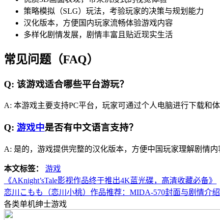
策略模拟（SLG）玩法，考验玩家的决策与规划能力
汉化版本，方便国内玩家流畅体验游戏内容
多样化剧情发展，剧情丰富且贴近现实生活
常见问题（FAQ）
Q: 该游戏适合哪些平台游玩？
A: 本游戏主要支持PC平台，玩家可通过个人电脑进行下载和
Q:
游戏中
是否有中文语言支持？
A: 是的，游戏提供完整的汉化版本，方便中国玩家理解剧情
本文标签：
游戏
《AKnight’sTale影视作品终于推出4K蓝光碟，高清收藏必备》
恋川こもも（恋川小桃）作品推荐：MIDA-570封面与剧情介
各类单机绅士游戏