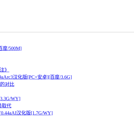
/500M]
关注》
aArc3汉化版[PC+安卓][百度/3.6G]
的对比
3.3G/WY]
美取代
0.44aAI汉化版[1.7G/WY]