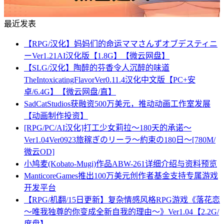
最近发表
【RPG/汉化】妈妈们的命运ママさんずオブデスティニ
ーVer1.21AI汉化版【1.8G】【微云网盘】
【SLG/汉化】陶醉的芬香令人沉醉的味道
TheIntoxicatingFlavorVer0.11.4汉化中文版【PC+安
卓/6.4G】【微云网盘/直】
SadCatStudios获融资500万美元，推动动画工作室发展
【动画制作投资】
[RPG/PC/AI汉化]打工少女莉拉～180天的承诺～
Ver1.04Ver0923旅稼ぎのリーラ～約束の180日～[780M/
微云OD]
小鸠麦(Kobato-Mugi)作品ABW-261详细介绍与资料预览
ManticoreGames推出100万美元创作者基金支持专属游戏
开发平台
【RPG/机翻/15日更新】复杂情感风格RPG游戏《落花恋
～唯我独尊的你变成全新自我的理由～》Ver1.04【2.2G/
度盘】