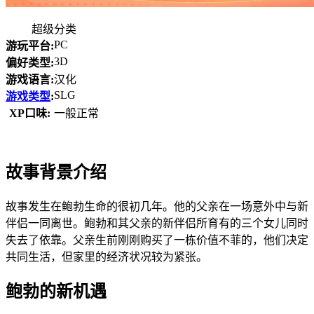
超级分类
PC
游玩平台:
3D
偏好类型:
游戏语言:
汉化
SLG
游戏类型
:
XP口味:
一般正常
故事背景介绍
故事发生在鲍勃生命的很初几年。他的父亲在一场意外中与新
伴侣一同离世。鲍勃和其父亲的新伴侣所育有的三个女儿同时
失去了依靠。父亲生前刚刚购买了一栋价值不菲的，他们决定
共同生活，但家里的经济状况较为紧张。
鲍勃的新机遇