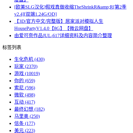
[欧美SLG汉化]假戏真做收缩TheShrinkR&amp;R[第2季
v2.4][双端1.24G/OD]
【3D/官方中文/完整版】居家派对模拟人生
HousePartyV1.4.0【8G】【微云网盘】
由爱可奈作品JUL-617详细资料及内容简介整理
标签列表
生化危机
(430)
玩家
(2370)
游戏
(10019)
你的
(659)
索尼
(596)
微软
(498)
互动
(417)
最终幻想
(182)
马里奥
(250)
信条
(177)
美元
(223)