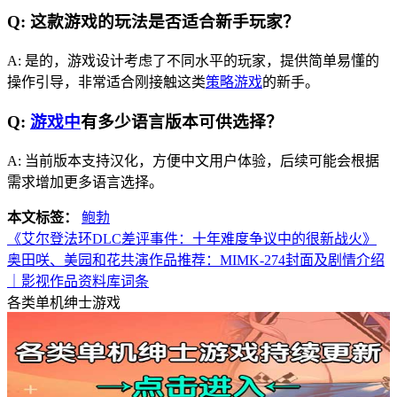
Q: 这款游戏的玩法是否适合新手玩家？
A: 是的，游戏设计考虑了不同水平的玩家，提供简单易懂的
操作引导，非常适合刚接触这类
策略游戏
的新手。
Q:
游戏中
有多少语言版本可供选择？
A: 当前版本支持汉化，方便中文用户体验，后续可能会根据
需求增加更多语言选择。
本文标签：
鲍勃
《艾尔登法环DLC差评事件：十年难度争议中的很新战火》
奥田咲、美园和花共演作品推荐：MIMK-274封面及剧情介绍
｜影视作品资料库词条
各类单机绅士游戏