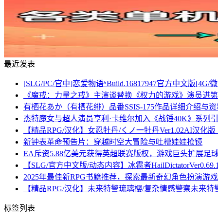
最近发表
[SLG/PC/官中]恋爱物语⁵Build.16817947官方中文版[4G/
《魔戒：力量之戒》主演谈替换《权力的游戏》演员进第
有栖花あか（有栖花绯）品番SSIS-175作品详细介绍与
杰特魔女与超人演员亨利·卡维尔加入《战锤40K》系列
【精品RPG/汉化】女忍牡丹/くノ一牡丹Ver1.02AI汉化
新钟表革命预告片：穿越时空大冒险与吐槽娃娃抢镜
EA斥资5.88亿美元获得英超联赛版权，游戏巨头扩展足
【SLG/官方中文版/动态内容】冰雹者HailDictatorVer
2025年最佳新RPG书籍推荐，探索最新奇幻角色扮演游
【精品RPG/汉化】未来特警琉璃樱/复杂情感警察未来特警ル
标签列表