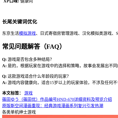
XP口味:
健康向
长尾关键词优化
东京生活
模拟游戏
、日式寄宿房管理游戏、汉化模拟类游戏、S
常见问题解答（FAQ）
Q:
游戏是否包含多种结局？
A:
是的，根据玩家在游戏中的选择和策略，故事会发展出不同
Q:
这款游戏适合什么年龄段的玩家？
A:
游戏内容健康向，适合15岁以上的玩家体验，不涉及任何不
本文标签：
游戏
篠田ゆう（篠田优）作品编号HND-670详细资料及预览介绍
原版斯空间漫画重现：经典游戏漫画系列复兴引发热潮
各类单机绅士游戏