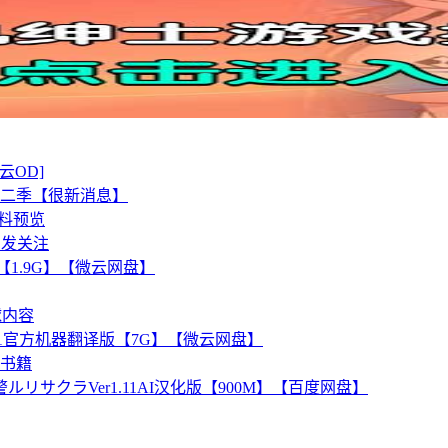
微云OD]
二季【很新消息】
资料预览
引发关注
版【1.9G】【微云网盘】
球内容
0.69.1官方机器翻译版【7G】【微云网盘】
戏书籍
リサクラVer1.11AI汉化版【900M】【百度网盘】